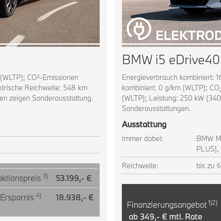
BMW i5 eDrive40
m (WLTP); CO²-Emissionen
Energieverbrauch kombiniert: 
ektrische Reichweite: 548 km
kombiniert: 0 g/km (WLTP); CO
en zeigen Sonderausstattung.
(WLTP); Leistung: 250 kW (340
Sonderausstattungen.
Ausstattung
Immer dabei:
BMW My
PLUS),
Reichweite:
bis zu 
3)
ktionspreis
53.199,- €
4)
 Ersparnis
18.938,- €
1)2)
Finanzierungsangebot
ab 349,- € mtl. Rate