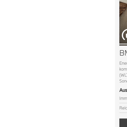
BM
Ener
komb
(WLT
Son
Aus
Imm
Reic