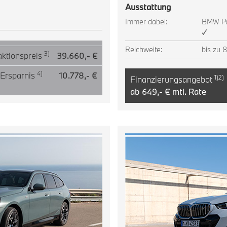
Ausstattung
Immer dabei:
BMW Pa
✓
Reichweite:
bis zu 
3)
ktionspreis
39.660,- €
4)
 Ersparnis
10.778,- €
1)2)
Finanzierungsangebot
ab 649,- € mtl. Rate