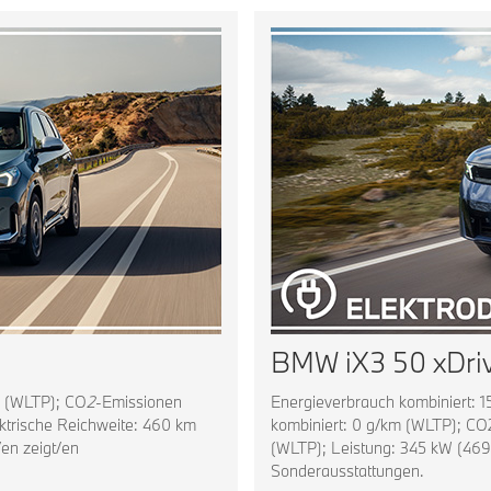
BMW iX3 50 xDri
m (WLTP); CO
2
-Emissionen
Energieverbrauch kombiniert:
ektrische Reichweite: 460 km
kombiniert: 0 g/km (WLTP); CO2
en zeigt/en
(WLTP); Leistung: 345 kW (469
Sonderausstattungen.