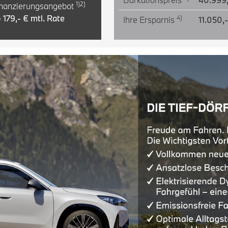
1)2)
nanzierungsangebot
 179,- € mtl. Rate
4)
Ihre Ersparnis
11.050,-