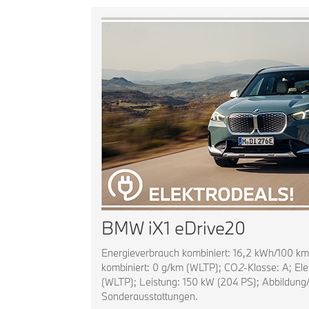
BMW iX1 eDrive20
Energieverbrauch kombiniert: 16,2 kWh/100 k
kombiniert: 0 g/km (WLTP); CO
2
-Klasse: A; El
(WLTP); Leistung: 150 kW (204 PS); Abbildung/
Sonderausstattungen.