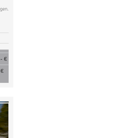
ngen.
- €
 €