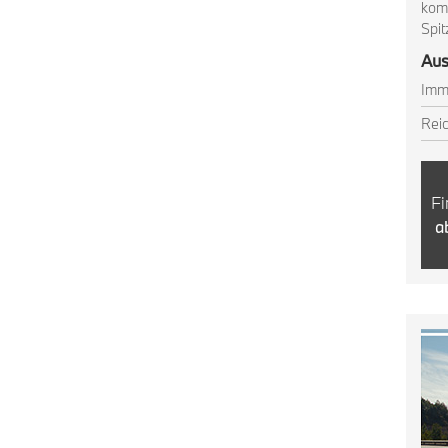
komb
Spit
Aus
Imm
Reic
Fi
ab