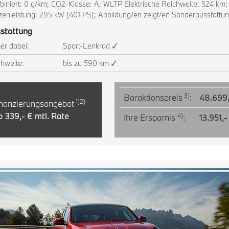
iniert: 0 g/km; CO2-Klasse: A; WLTP Elektrische Reichweite: 524 km;
zenleistung: 295 kW (401 PS); Abbildung/en zeigt/en Sonderausstattu
stattung
er dabei:
Sport-Lenkrad ✓
hweite:
bis zu 590 km ✓
3)
Baraktionspreis
:
48.699,
1)2)
nanzierungsangebot
 339,- € mtl. Rate
4)
Ihre Ersparnis
:
13.951,-