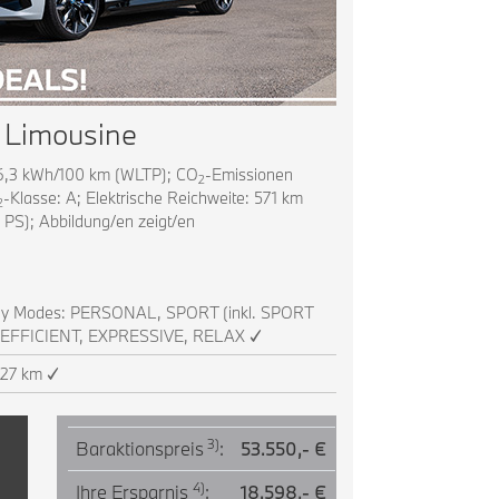
 Limousine
16,3 kWh/100 km (WLTP); CO
-Emissionen
2
-Klasse: A; Elektrische Reichweite: 571 km
2
 PS); Abbildung/en zeigt/en
 Modes: PERSONAL, SPORT (inkl. SPORT
 EFFICIENT, EXPRESSIVE, RELAX ✓
627 km ✓
3)
Baraktionspreis
:
53.550,- €
4)
Ihre Ersparnis
:
18.598,- €