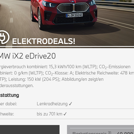
W iX2 eDrive20
gieverbrauch kombiniert: 15,3 kWh/100 km (WLTP); CO
-Emissionen
2
iniert: 0 g/km (WLTP); CO
-Klasse: A; Elektrische Reichweite: 478 k
2
P); Leistung: 150 kW (204 PS); Abbildung/en zeigt/en
derausstattungen.
stattung
er dabei:
Lenkradheizung ✓
hweite:
bis zu 701 km ✓
3)
Barkationspreis
40.999,