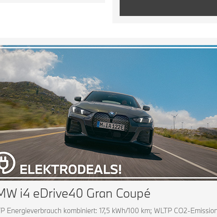
W i4 eDrive40 Gran Coupé
P Energieverbrauch kombiniert: 17,5 kWh/100 km; WLTP CO2-Emissio