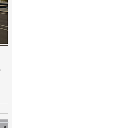
m
- €