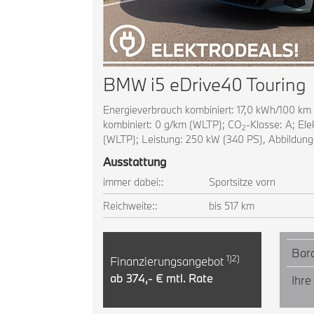
BMW i5 eDrive40 Touring
Energieverbrauch kombiniert: 17,0 kWh/100 k
kombiniert: 0 g/km (WLTP); CO
-Klasse: A; El
2
(WLTP); Leistung: 250 kW (340 PS), Abbildung
Ausstattung
immer dabei::
Sportsitze vorn
Reichweite::
bis 517 km
Bara
1)2)
Finanzierungsangebot
ab 374,- € mtl. Rate
Ihre