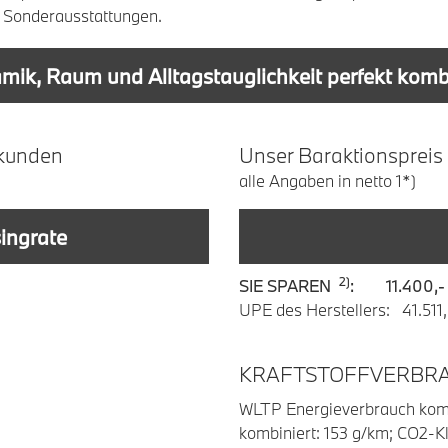
en Sonderausstattungen.
mik, Raum und Alltagstauglichkeit perfekt kombi
kunden
U
nser
B
araktionspreis
alle Angaben in netto 1*)
singrate
2)
SIE SPAREN
: 11.400,-
UPE des Herstellers: 41.511
KRAFTSTOFFVERBRA
WLTP Energieverbrauch komb
kombiniert: 153 g/km; CO2-Kl