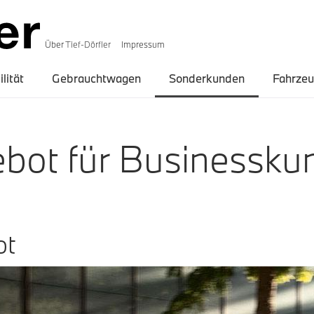
Über
Tief-Dörfler
Impressum
lität
Gebrauchtwagen
Sonderkunden
Fahrze
ebot
für
B
usinessku
ot