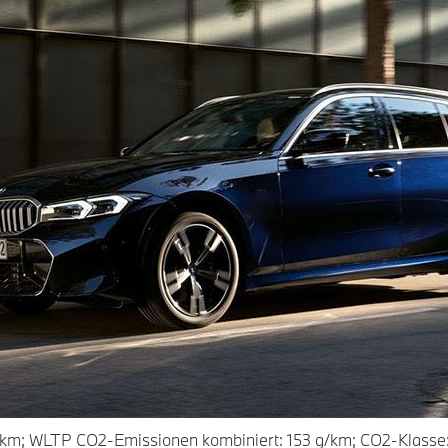
km; WLTP CO2-Emissionen kombiniert: 153 g/km; CO2-Klasse: 