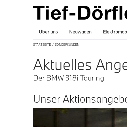
Über uns
Neuwagen
Elektromobi
STARTSEITE
SONDERKUNDEN
A
ktuelles
A
ng
D
er
BMW 318
i
T
ouring
U
nser
A
ktionsangeb