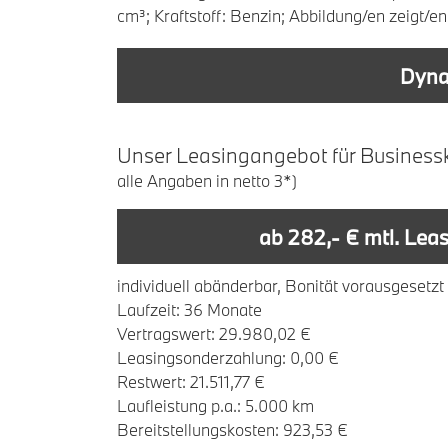
cm³; Kraftstoff: Benzin; Abbildung/en zeigt/
Dyna
U
nser
L
easingangebot
für
B
usiness
alle Angaben in netto 3*)
ab 282,- € mtl. Lea
individuell abänderbar, Bonität vorausgesetzt
Laufzeit: 36 Monate
Vertragswert: 29.980,02 €
Leasingsonderzahlung: 0,00 €
Restwert: 21.511,77 €
Laufleistung p.a.: 5.000 km
Bereitstellungskosten: 923,53 €