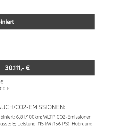
niert
30.111,- €
 €
,00 €
UCH/CO2-EMISSIONEN:
iniert: 6,8 l/100km; WLTP CO2-Emissionen
asse: E; Leistung: 115 kW (156 PS); Hubraum: