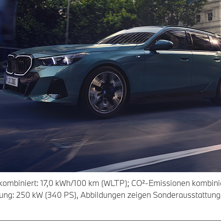
kombiniert: 17,0 kWh/100 km (WLTP); CO²-Emissionen kombini
tung: 250 kW (340 PS), Abbildungen zeigen Sonderausstattung