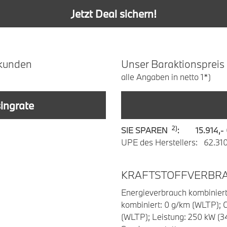
Jetzt Deal sichern!
kunden
U
nser
B
araktionspreis
alle Angaben in netto 1*)
singrate
2)
SIE SPAREN
: 15.914,-
UPE des Herstellers: 62.310
KRAFTSTOFFVERBRA
Energieverbrauch kombinier
kombiniert: 0 g/km (WLTP); C
(WLTP); Leistung: 250 kW (3