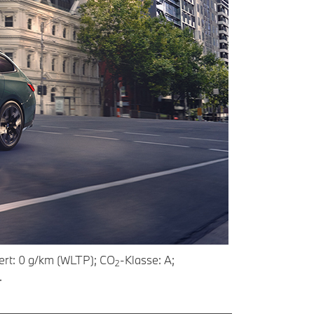
ert: 0 g/km (WLTP); CO
-Klasse: A;
2
.